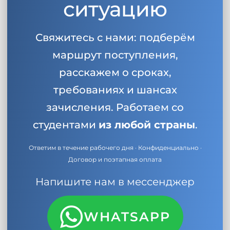
ситуацию
Беларусь
Наши студенты успешно поступают в
Другая страна
Свяжитесь с нами: подберём
КОНСУЛЬТАЦИЯ!
ЗАПИСАТЬСЯ НА КОНСУЛЬТАЦИЮ
маршрут поступления,
расскажем о сроках,
требованиях и шансах
зачисления. Работаем со
студентами
из любой страны
.
Ответим в течение рабочего дня · Конфиденциально ·
Договор и поэтапная оплата
Напишите нам в мессенджер
WHATSAPP