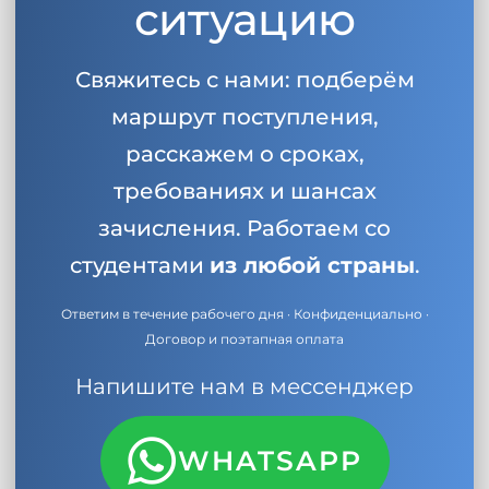
ситуацию
Беларусь
Наши студенты успешно поступают в
Другая страна
Свяжитесь с нами: подберём
КОНСУЛЬТАЦИЯ!
ЗАПИСАТЬСЯ НА КОНСУЛЬТАЦИЮ
маршрут поступления,
расскажем о сроках,
требованиях и шансах
зачисления. Работаем со
студентами
из любой страны
.
Ответим в течение рабочего дня · Конфиденциально ·
Договор и поэтапная оплата
Напишите нам в мессенджер
WHATSAPP