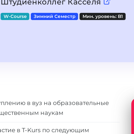
Штудиенколлег Касселя
W-Course
Зимний Семестр
Мин. уровень: B1
уплению в вуз на образовательные
бщественным наукам
астие в T-Kurs по следующим