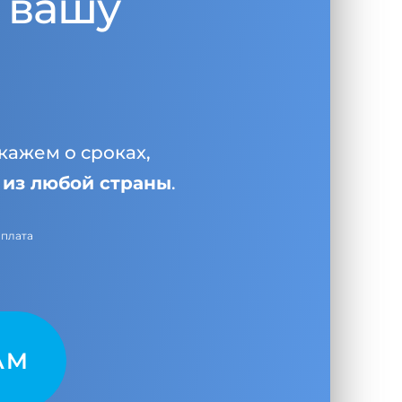
 вашу
кажем о сроках,
и
из любой страны
.
оплата
AM