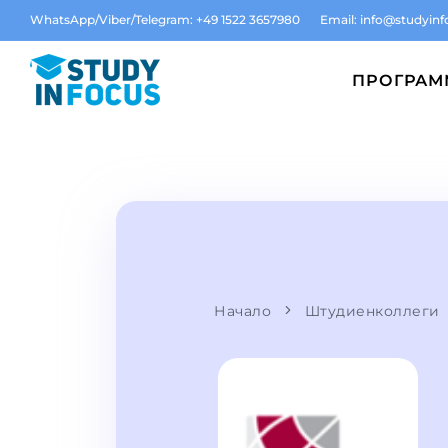
WhatsApp/Viber/Telegram: +49 1522 3657980
Email:
info@studyinf
ПРОГРА
Начало
Штудиенколлеги