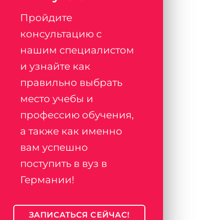
Пройдите
консультацию с
нашим специалистом
и узнайте как
правильно выбрать
место учебы и
профессию обучения,
а также как именно
вам успешно
поступить в вуз в
Германии!
ЗАПИСАТЬСЯ СЕЙЧАС!