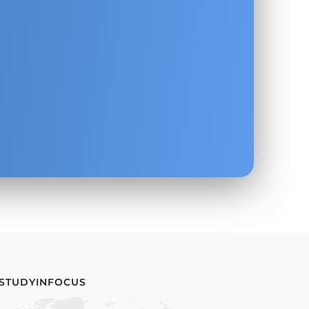
.
 STUDYINFOCUS