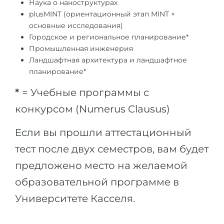
Наука о наноструктурах
Беларусь
plusMINT (ориентационный этап MINT +
Наши студенты успешно поступают в
основные исследования)
Другая страна
Городское и региональное планирование*
КОНСУЛЬТАЦИЯ!
Промышленная инженерия
ЗАПИСАТЬСЯ НА КОНСУЛЬТАЦИЮ
Ландшафтная архитектура и ландшафтное
планирование*
*
= Учебные программы с
конкурсом (Numerus Clausus)
Если вы прошли аттестационный
тест после двух семестров, вам будет
предложено место на желаемой
образовательной программе в
Университете Касселя.