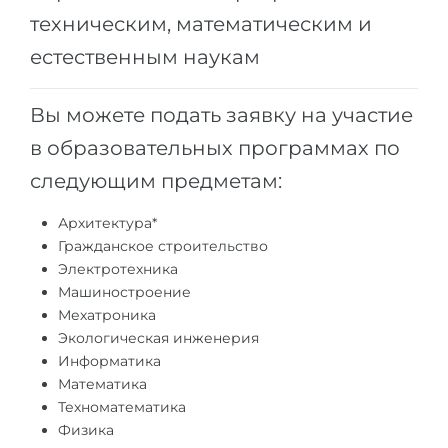
Города
техническим, математическим и
ПОСТУПАЕМ НА...
ПРОФЕССИИ
естественным наукам
Медицина
Профессии
Инженерия
Вы можете подать заявку на участие
Специальности
в образовательных программах по
Физика
Примеры вакансий
следующим предметам:
Менеджмент
КАРЬЕРНОЕ ОРИЕНТИРОВАНИЕ
Другая специальность
Архитектура*
Гражданское строительство
ПОСТУПАЕМ ИЗ...
Тест Голланда
Электротехника
Машиностроение
Россия
Тест Карта Интересов
Мехатроника
Украина
Тест RIASEC
Экологическая инженерия
Информатика
Казахстан
Успех
на
Математика
Азербайджан
100%
Техноматематика
Физика
Армения