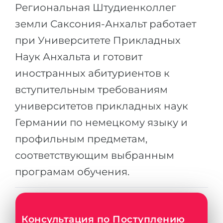
Города
Региональная Штудиенколлег
ПОСТУПАЕМ НА...
земли Саксония-Анхальт работает
ПРОФЕССИИ
Медицина
при Университете Прикладных
Профессии
Инженерия
Наук Анхальта и готовит
Специальности
иностранных абитуриентов к
Физика
Примеры вакансий
вступительным требованиям
Менеджмент
университетов прикладных наук
КАРЬЕРНОЕ ОРИЕНТИРОВАНИЕ
Другая специальность
Германии по немецкому языку и
ПОСТУПАЕМ ИЗ...
Тест Голланда
профильным предметам,
Россия
Тест Карта Интересов
соответствующим выбранным
Украина
Тест RIASEC
програмам обучения.
Казахстан
Успех
на
Азербайджан
100%
Консультация по Поступлению
Армения