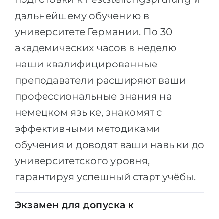
Города
дальнейшему обучению в
ПОСТУПАЕМ НА...
ПРОФЕССИИ
университете Германии. По 30
Медицина
Профессии
академических часов в неделю
Инженерия
Специальности
наши квалифицированные
Физика
Примеры вакансий
преподаватели расширяют ваши
Менеджмент
профессиональные знания на
КАРЬЕРНОЕ ОРИЕНТИРОВАНИЕ
Другая специальность
немецком языке, знакомят с
ПОСТУПАЕМ ИЗ...
эффективными методиками
Тест Голланда
обучения и доводят ваши навыки до
Россия
Тест Карта Интересов
университетского уровня,
Украина
Тест RIASEC
гарантируя успешный старт учёбы.
Казахстан
Успех
на
Азербайджан
100%
Экзамен для допуска к
Армения