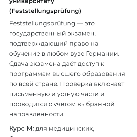
университету
Беларусь
(Feststellungsprüfung)
Наши студенты успешно поступают в
Другая страна
Feststellungsprüfung — это
КОНСУЛЬТАЦИЯ!
ЗАПИСАТЬСЯ НА КОНСУЛЬТАЦИЮ
государственный экзамен,
подтверждающий право на
обучение в любом вузе Германии.
Сдача экзамена даёт доступ к
программам высшего образования
по всей стране. Проверка включает
письменную и устную части и
проводится с учётом выбранной
направленности.
Курс M:
для медицинских,