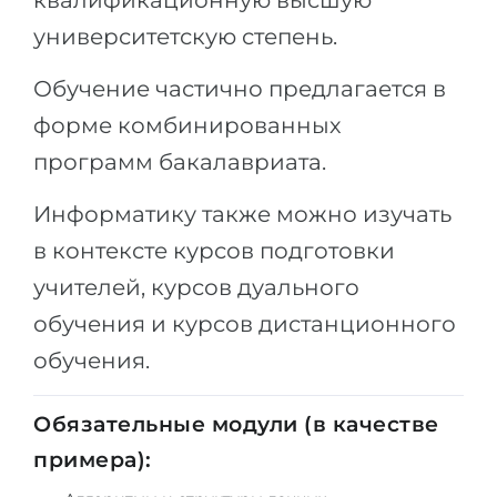
квалификационную высшую
Города
университетскую степень.
ПОСТУПАЕМ НА...
ПРОФЕССИИ
Медицина
Обучение частично предлагается в
Профессии
форме комбинированных
Инженерия
Специальности
программ бакалавриата.
Физика
Примеры вакансий
Менеджмент
Информатику также можно изучать
КАРЬЕРНОЕ ОРИЕНТИРОВАНИЕ
Другая специальность
в контексте курсов подготовки
учителей, курсов дуального
ПОСТУПАЕМ ИЗ...
Тест Голланда
обучения и курсов дистанционного
Россия
Тест Карта Интересов
обучения.
Украина
Тест RIASEC
Казахстан
Успех
на
Обязательные модули (в качестве
Азербайджан
100%
примера):
Армения