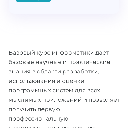
Штудиенколлег
Языковая виза
Бакалавриат
ШТУДИЕНКОЛЛЕГ
Магистратура
Штудиенколлеги
Второе Высшее
Курсы штудиенколлег
ПОСТУПАЕМ ПОСЛЕ...
Freshman / Foundation
Базовый курс информатики дает
Школы 11 классов
Подготовка к вузу
базовые научные и практические
Школы 12 классов (NIS)
Подготовка к штудиенколлег
знания в области разработки,
Колледжа
Специальные курсы
использования и оценки
IB-Diploma
Математика
программных систем для всех
1 курса
Портфолио
мыслимых приложений и позволяет
2-3 курса
получить первую
ГЕОГРАФИЯ
Бакалавриата
профессиональную
Земли
Магистратуры