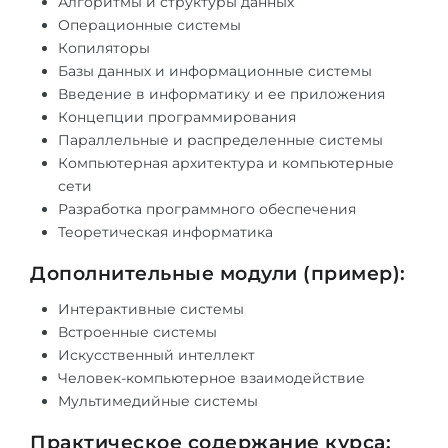
Алгоритмы и структуры данных
Операционные системы
Беларусь
Наши студенты успешно поступают в
Копиляторы
Другая страна
Базы данных и информационные системы
КОНСУЛЬТАЦИЯ!
Введение в информатику и ее приложения
ЗАПИСАТЬСЯ НА КОНСУЛЬТАЦИЮ
Концепции программирования
Параллельные и распределенные системы
Компьютерная архитектура и компьютерные
сети
Разработка программного обеспечения
Теоретическая информатика
Дополнительные модули (пример):
Интерактивные системы
Встроенные системы
Искусственный интеллект
Человек-компьютерное взаимодействие
Мультимедийные системы
Практическое содержание курса: