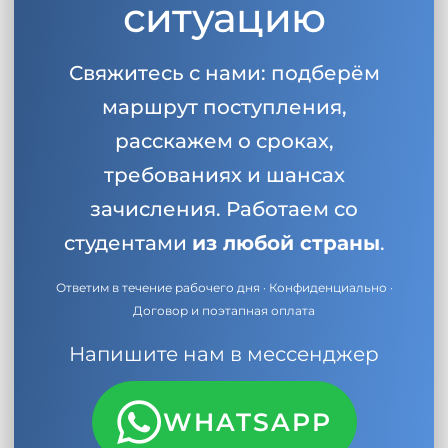
ситуацию
Беларусь
Наши студенты успешно поступают в
Другая страна
Свяжитесь с нами: подберём
КОНСУЛЬТАЦИЯ!
ЗАПИСАТЬСЯ НА КОНСУЛЬТАЦИЮ
маршрут поступления,
расскажем о сроках,
требованиях и шансах
зачисления. Работаем со
студентами
из любой страны
.
Ответим в течение рабочего дня · Конфиденциально ·
Договор и поэтапная оплата
Напишите нам в мессенджер
WHATSAPP