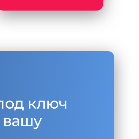
под ключ
 вашу