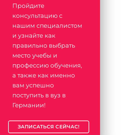
Пройдите
консультацию с
нашим специалистом
и узнайте как
правильно выбрать
место учебы и
профессию обучения,
а также как именно
вам успешно
поступить в вуз в
Германии!
ЗАПИСАТЬСЯ СЕЙЧАС!