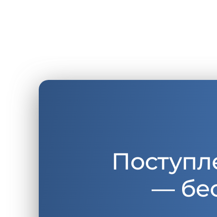
Поступл
— бе