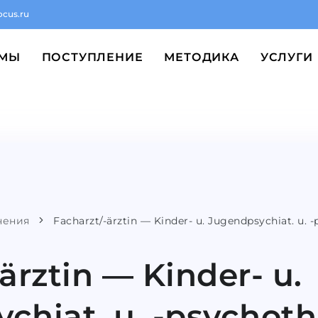
ocus.ru
ММЫ
ПОСТУПЛЕНИЕ
МЕТОДИКА
УСЛУГИ
чения
Facharzt/-ärztin — Kinder- u. Jugendpsychiat. u. -
ärztin — Kinder- u.
chiat. u. -psychoth