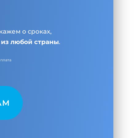
кажем о сроках,
и
из любой страны
.
оплата
AM