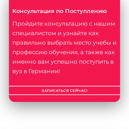
Консультация по Поступлению
Пройдите консультацию с нашим
специалистом и узнайте как
правильно выбрать место учебы и
профессию обучения, а также как
именно вам успешно поступить в
вуз в Германии!
ЗАПИСАТЬСЯ СЕЙЧАС!