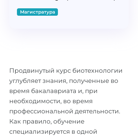
Штудиенколлег
Языковая виза
Магистратура
Бакалавриат
ШТУДИЕНКОЛЛЕГ
Магистратура
Штудиенколлеги
Второе Высшее
Курсы штудиенколлег
ПОСТУПАЕМ ПОСЛЕ...
Freshman / Foundation
Школы 11 классов
Подготовка к вузу
Продвинутый курс биотехнологии
Школы 12 классов (NIS)
Подготовка к штудиенколлег
углубляет знания, полученные во
Колледжа
Специальные курсы
время бакалавриата и, при
IB-Diploma
Математика
необходимости, во время
1 курса
Портфолио
профессиональной деятельности.
2-3 курса
ГЕОГРАФИЯ
Как правило, обучение
Бакалавриата
Земли
специализируется в одной
Магистратуры