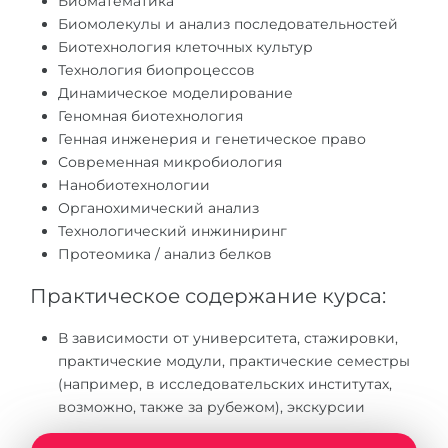
Биоматематика
Биомолекулы и анализ последовательностей
Беларусь
Наши студенты успешно поступают в
Биотехнология клеточных культур
Другая страна
Технология биопроцессов
КОНСУЛЬТАЦИЯ!
Динамическое моделирование
ЗАПИСАТЬСЯ НА КОНСУЛЬТАЦИЮ
Геномная биотехнология
Генная инженерия и генетическое право
Современная микробиология
Нанобиотехнологии
Органохимический анализ
Технологический инжиниринг
Протеомика / анализ белков
Практическое содержание курса:
В зависимости от университета, стажировки,
практические модули, практические семестры
(например, в исследовательских институтах,
возможно, также за рубежом), экскурсии