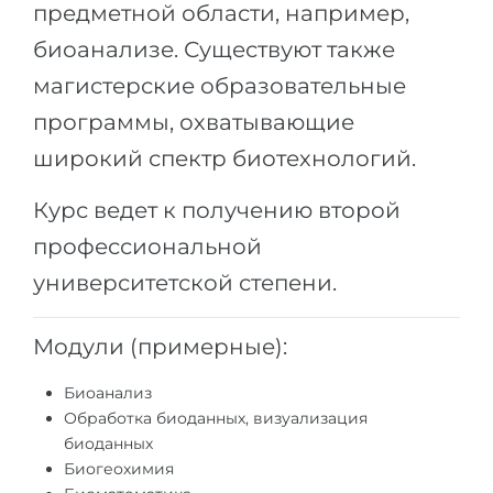
Города
предметной области, например,
ПОСТУПАЕМ НА...
биоанализе. Существуют также
ПРОФЕССИИ
Медицина
магистерские образовательные
Профессии
программы, охватывающие
Инженерия
Специальности
широкий спектр биотехнологий.
Физика
Примеры вакансий
Менеджмент
Курс ведет к получению второй
КАРЬЕРНОЕ ОРИЕНТИРОВАНИЕ
Другая специальность
профессиональной
университетской степени.
ПОСТУПАЕМ ИЗ...
Тест Голланда
Россия
Тест Карта Интересов
Модули (примерные):
Украина
Тест RIASEC
Биоанализ
Казахстан
Успех
на
Обработка биоданных, визуализация
Азербайджан
биоданных
100%
Биогеохимия
Армения