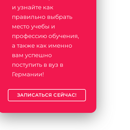
и узнайте как
правильно выбрать
место учебы и
профессию обучения,
а также как именно
вам успешно
поступить в вуз в
Германии!
ЗАПИСАТЬСЯ СЕЙЧАС!