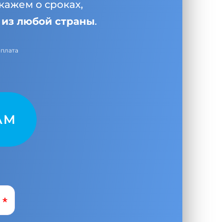
кажем о сроках,
и
из любой страны
.
оплата
AM