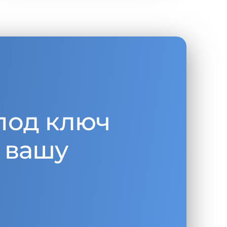
под ключ
 вашу