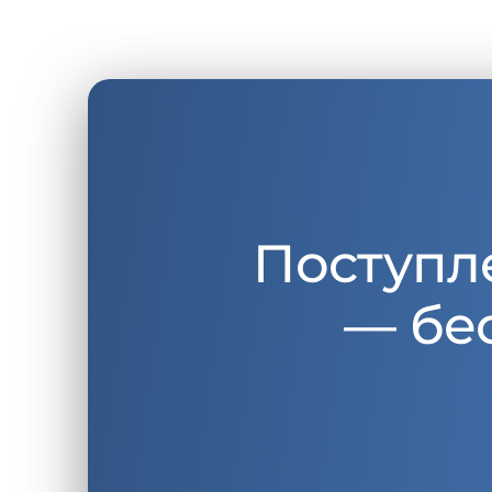
Поступл
— бе