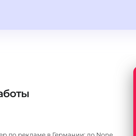
аботы
р по рекламе в Германии: до None