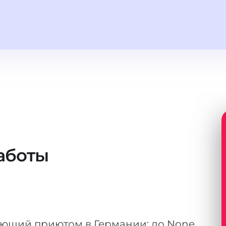
аботы
яющий приютом в Германии: до None