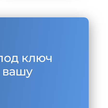
под ключ
 вашу