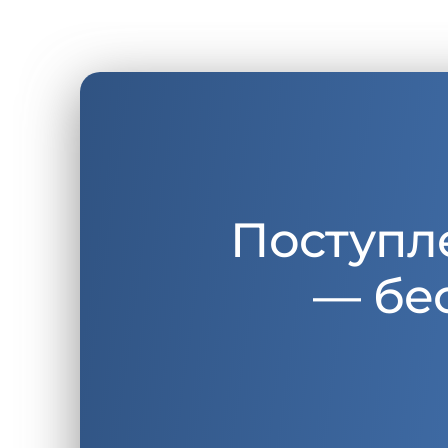
Поступл
— бе