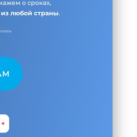
кажем о сроках,
и
из любой страны
.
оплата
AM