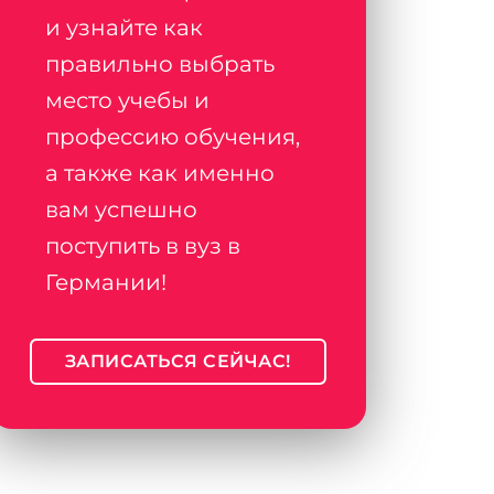
и узнайте как
правильно выбрать
место учебы и
профессию обучения,
а также как именно
вам успешно
поступить в вуз в
Германии!
ЗАПИСАТЬСЯ СЕЙЧАС!