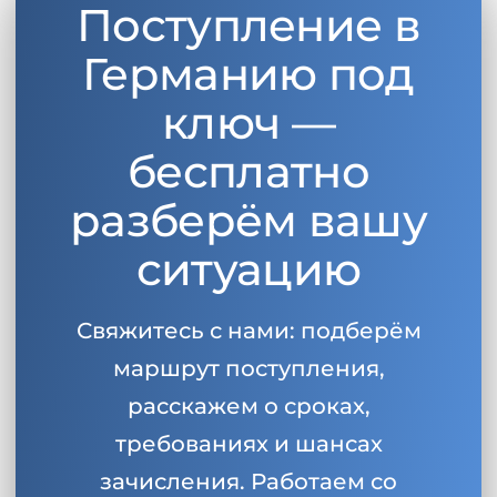
Поступление в
Беларусь
Наши студенты успешно поступают в
Германию под
Другая страна
КОНСУЛЬТАЦИЯ!
ключ —
ЗАПИСАТЬСЯ НА КОНСУЛЬТАЦИЮ
бесплатно
разберём вашу
ситуацию
Свяжитесь с нами: подберём
маршрут поступления,
расскажем о сроках,
требованиях и шансах
зачисления. Работаем со