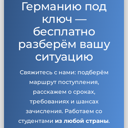
Германию под
Беларусь
Наши студенты успешно поступают в
ключ —
Другая страна
КОНСУЛЬТАЦИЯ!
бесплатно
ЗАПИСАТЬСЯ НА КОНСУЛЬТАЦИЮ
разберём вашу
ситуацию
Свяжитесь с нами: подберём
маршрут поступления,
расскажем о сроках,
требованиях и шансах
зачисления. Работаем со
студентами
из любой страны
.