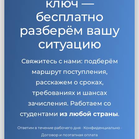
ключ —
Беларусь
Наши студенты успешно поступают в
бесплатно
Другая страна
разберём вашу
КОНСУЛЬТАЦИЯ!
ЗАПИСАТЬСЯ НА КОНСУЛЬТАЦИЮ
ситуацию
Свяжитесь с нами: подберём
маршрут поступления,
расскажем о сроках,
требованиях и шансах
зачисления. Работаем со
студентами
из любой страны
.
Ответим в течение рабочего дня · Конфиденциально ·
Договор и поэтапная оплата