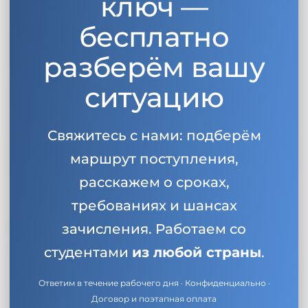
ключ —
Беларусь
Наши студенты успешно поступают в
бесплатно
Другая страна
разберём вашу
КОНСУЛЬТАЦИЯ!
ЗАПИСАТЬСЯ НА КОНСУЛЬТАЦИЮ
ситуацию
Свяжитесь с нами: подберём
маршрут поступления,
расскажем о сроках,
требованиях и шансах
зачисления. Работаем со
студентами
из любой страны
.
Ответим в течение рабочего дня · Конфиденциально ·
Договор и поэтапная оплата