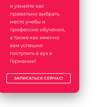
и узнайте как
правильно выбрать
место учебы и
профессию обучения,
а также как именно
вам успешно
поступить в вуз в
Германии!
ЗАПИСАТЬСЯ СЕЙЧАС!