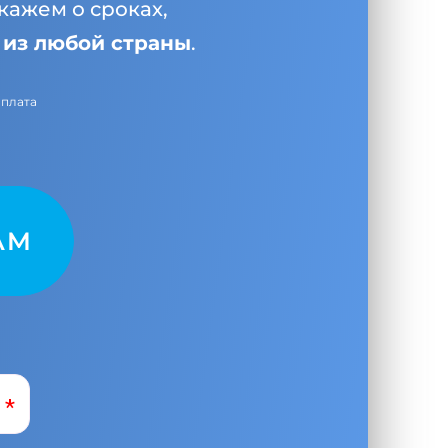
кажем о сроках,
и
из любой страны
.
оплата
AM