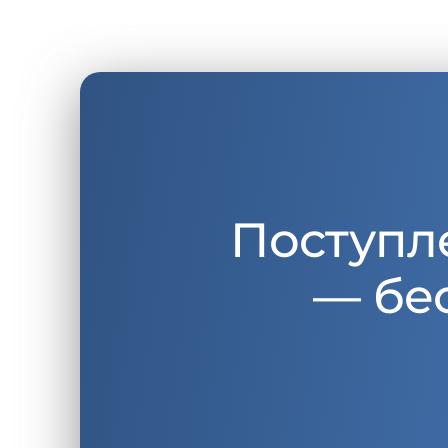
Поступл
— бе