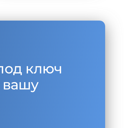
под ключ
 вашу