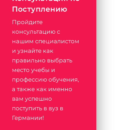
Поступлению
Пройдите
консультацию с
нашим специалистом
и узнайте как
правильно выбрать
место учебы и
профессию обучения,
а также как именно
вам успешно
поступить в вуз в
Германии!