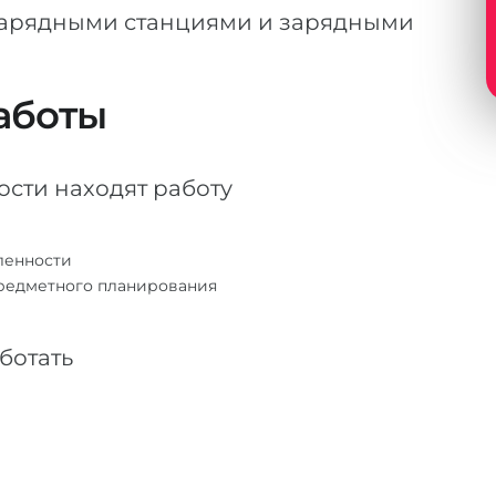
зарядными станциями и зарядными
аботы
сти находят работу
ленности
предметного планирования
ботать