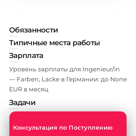
Штудиенколлег
Языковая виза
Бакалавриат
ШТУДИЕНКОЛЛЕГ
Магистратура
Штудиенколлеги
Обязанности
Второе Высшее
Курсы штудиенколлег
Типичные места работы
ПОСТУПАЕМ ПОСЛЕ...
Freshman / Foundation
Зарплата
Школы 11 классов
Подготовка к вузу
Уровень зарплаты для Ingenieur/in
Школы 12 классов (NIS)
Подготовка к штудиенколлег
— Farben, Lacke в Германии: до None
Колледжа
Специальные курсы
EUR в месяц
IB-Diploma
Математика
Задачи
1 курса
Портфолио
2-3 курса
ГЕОГРАФИЯ
Бакалавриата
Консультация по Поступлению
Земли
Магистратуры