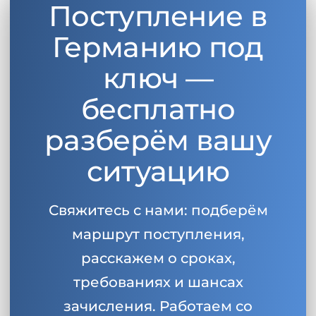
Поступление в
Беларусь
Наши студенты успешно поступают в
Германию под
Другая страна
КОНСУЛЬТАЦИЯ!
ключ —
ЗАПИСАТЬСЯ НА КОНСУЛЬТАЦИЮ
бесплатно
разберём вашу
ситуацию
Свяжитесь с нами: подберём
маршрут поступления,
расскажем о сроках,
требованиях и шансах
зачисления. Работаем со