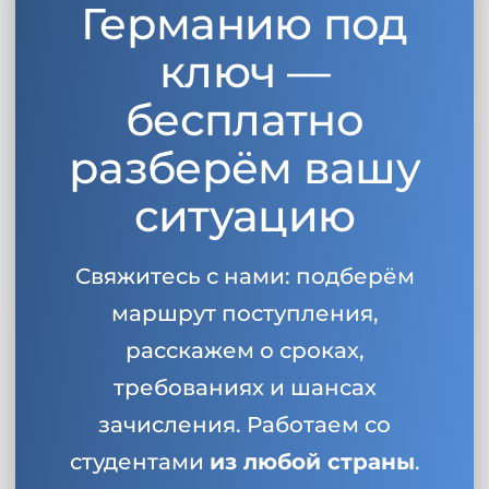
Германию под
Беларусь
Наши студенты успешно поступают в
ключ —
Другая страна
КОНСУЛЬТАЦИЯ!
бесплатно
ЗАПИСАТЬСЯ НА КОНСУЛЬТАЦИЮ
разберём вашу
ситуацию
Свяжитесь с нами: подберём
маршрут поступления,
расскажем о сроках,
требованиях и шансах
зачисления. Работаем со
студентами
из любой страны
.