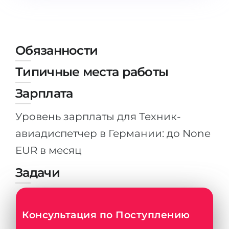
Штудиенколлег
Языковая виза
Бакалавриат
ШТУДИЕНКОЛЛЕГ
Магистратура
Штудиенколлеги
Обязанности
Второе Высшее
Курсы штудиенколлег
Типичные места работы
ПОСТУПАЕМ ПОСЛЕ...
Freshman / Foundation
Зарплата
Школы 11 классов
Подготовка к вузу
Уровень зарплаты для Техник-
Школы 12 классов (NIS)
Подготовка к штудиенколлег
авиадиспетчер в Германии: до None
Колледжа
Специальные курсы
EUR в месяц
IB-Diploma
Математика
Задачи
1 курса
Портфолио
2-3 курса
ГЕОГРАФИЯ
Бакалавриата
Консультация по Поступлению
Земли
Магистратуры