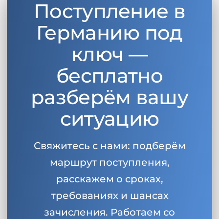
Поступление в
Беларусь
Наши студенты успешно поступают в
Германию под
Другая страна
КОНСУЛЬТАЦИЯ!
ключ —
ЗАПИСАТЬСЯ НА КОНСУЛЬТАЦИЮ
бесплатно
разберём вашу
ситуацию
Свяжитесь с нами: подберём
маршрут поступления,
расскажем о сроках,
требованиях и шансах
зачисления. Работаем со