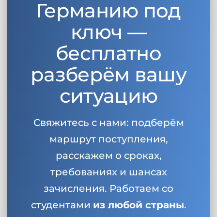
Германию под
Беларусь
Наши студенты успешно поступают в
ключ —
Другая страна
КОНСУЛЬТАЦИЯ!
бесплатно
ЗАПИСАТЬСЯ НА КОНСУЛЬТАЦИЮ
разберём вашу
ситуацию
Свяжитесь с нами: подберём
маршрут поступления,
расскажем о сроках,
требованиях и шансах
зачисления. Работаем со
студентами
из любой страны
.