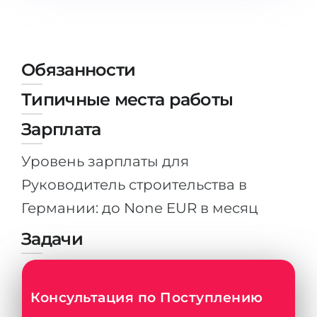
Штудиенколлег
Языковая виза
Бакалавриат
ШТУДИЕНКОЛЛЕГ
Магистратура
Штудиенколлеги
Обязанности
Второе Высшее
Курсы штудиенколлег
Типичные места работы
ПОСТУПАЕМ ПОСЛЕ...
Freshman / Foundation
Зарплата
Школы 11 классов
Подготовка к вузу
Уровень зарплаты для
Школы 12 классов (NIS)
Подготовка к штудиенколлег
Руководитель строительства в
Колледжа
Специальные курсы
Германии: до None EUR в месяц
IB-Diploma
Математика
Задачи
1 курса
Портфолио
2-3 курса
ГЕОГРАФИЯ
Бакалавриата
Консультация по Поступлению
Земли
Магистратуры