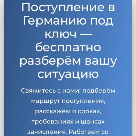
Поступление в
Беларусь
Наши студенты успешно поступают в
Германию под
Другая страна
КОНСУЛЬТАЦИЯ!
ключ —
ЗАПИСАТЬСЯ НА КОНСУЛЬТАЦИЮ
бесплатно
разберём вашу
ситуацию
Свяжитесь с нами: подберём
маршрут поступления,
расскажем о сроках,
требованиях и шансах
зачисления. Работаем со