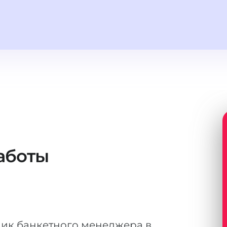
аботы
ик банкетного менеджера в