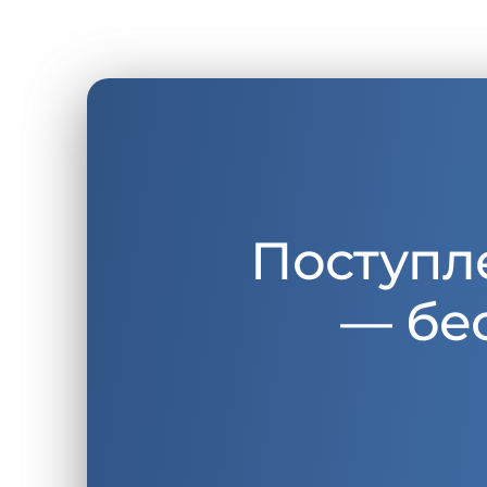
Поступл
— бе