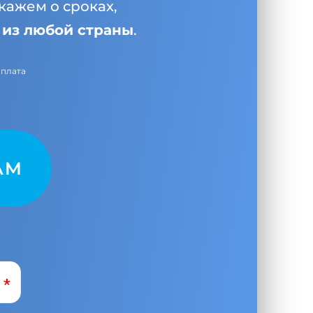
кажем о сроках,
и
из любой страны
.
оплата
AM