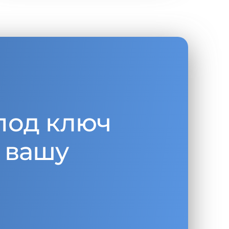
под ключ
 вашу