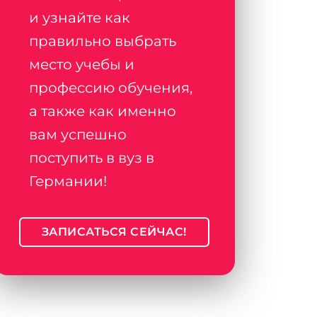
и узнайте как
правильно выбрать
место учебы и
профессию обучения,
а также как именно
вам успешно
поступить в вуз в
Германии!
ЗАПИСАТЬСЯ СЕЙЧАС!