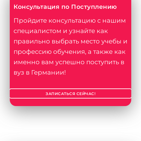
Консультация по Поступлению
Пройдите консультацию с нашим
специалистом и узнайте как
правильно выбрать место учебы и
профессию обучения, а также как
именно вам успешно поступить в
вуз в Германии!
ЗАПИСАТЬСЯ СЕЙЧАС!