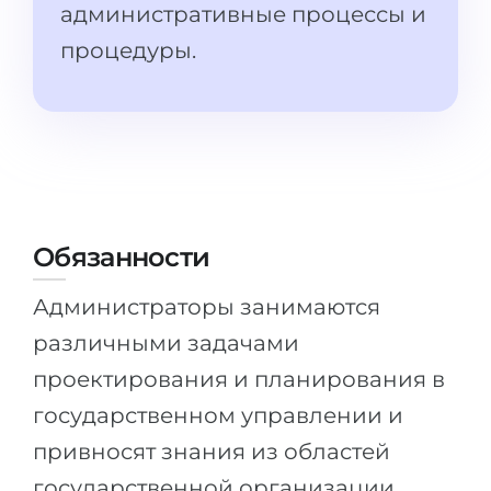
Штудиенколлег
административные процессы и
Языковая виза
процедуры.
Бакалавриат
ШТУДИЕНКОЛЛЕГ
Магистратура
Штудиенколлеги
Второе Высшее
Курсы штудиенколлег
ПОСТУПАЕМ ПОСЛЕ...
Freshman / Foundation
Школы 11 классов
Подготовка к вузу
Обязанности
Школы 12 классов (NIS)
Подготовка к штудиенколлег
Колледжа
Специальные курсы
Администраторы занимаются
IB-Diploma
Математика
различными задачами
1 курса
Портфолио
проектирования и планирования в
2-3 курса
государственном управлении и
ГЕОГРАФИЯ
привносят знания из областей
Бакалавриата
Земли
государственной организации,
Магистратуры