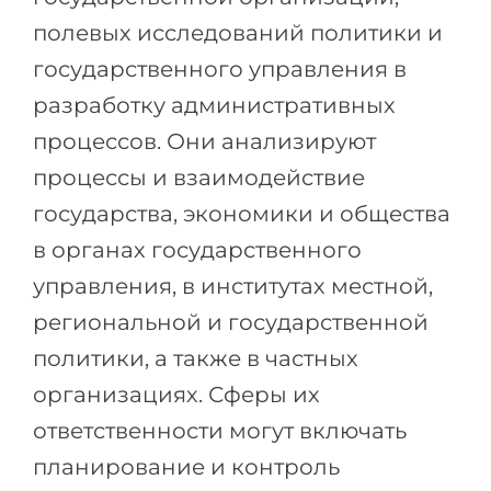
Города
полевых исследований политики и
ПОСТУПАЕМ НА...
ПРОФЕССИИ
государственного управления в
Медицина
Профессии
разработку административных
Инженерия
Специальности
процессов. Они анализируют
Физика
Примеры вакансий
процессы и взаимодействие
Менеджмент
государства, экономики и общества
КАРЬЕРНОЕ ОРИЕНТИРОВАНИЕ
Другая специальность
в органах государственного
управления, в институтах местной,
ПОСТУПАЕМ ИЗ...
Тест Голланда
региональной и государственной
Россия
Тест Карта Интересов
политики, а также в частных
Украина
Тест RIASEC
организациях. Сферы их
Казахстан
Успех
на
ответственности могут включать
Азербайджан
100%
планирование и контроль
Армения