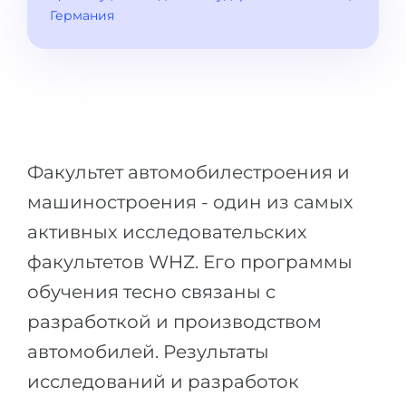
Города
Германия
ПОСТУПАЕМ НА...
ПРОФЕССИИ
Медицина
Профессии
Инженерия
Специальности
Физика
Примеры вакансий
Менеджмент
Факультет автомобилестроения и
КАРЬЕРНОЕ ОРИЕНТИРОВАНИЕ
Другая специальность
машиностроения - один из самых
активных исследовательских
ПОСТУПАЕМ ИЗ...
Тест Голланда
факультетов WHZ. Его программы
Россия
Тест Карта Интересов
обучения тесно связаны с
Украина
Тест RIASEC
разработкой и производством
Казахстан
Успех
на
автомобилей. Результаты
Азербайджан
100%
исследований и разработок
Армения