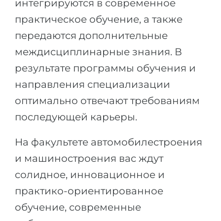
интегрируются в современное
Беларусь
практическое обучение, а также
Наши студенты успешно поступают в
Другая страна
передаются дополнительные
КОНСУЛЬТАЦИЯ!
междисциплинарные знания. В
ЗАПИСАТЬСЯ НА КОНСУЛЬТАЦИЮ
результате программы обучения и
направления специализации
оптимально отвечают требованиям
последующей карьеры.
На факультете автомобилестроения
и машиностроения вас ждут
солидное, инновационное и
практико-ориентированное
обучение, современные