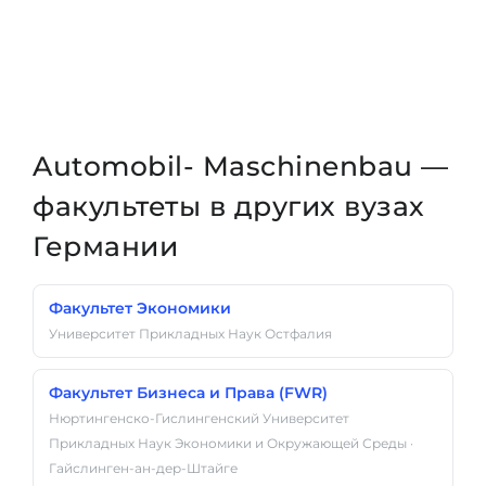
Automobil- Maschinenbau —
факультеты в других вузах
Германии
Факультет Экономики
Университет Прикладных Наук Остфалия
Факультет Бизнеса и Права (FWR)
Нюртингенско-Гислингенский Университет
Прикладных Наук Экономики и Окружающей Среды ·
Гайслинген-ан-дер-Штайге