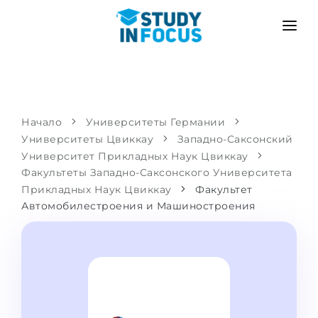
ПРОГРАММЫ
ВУЗЫ
ПОСТУПЛЕНИЕ
Университеты
СЦЕНАРИЙ
МЕТОДИКА
Начало
Университеты Германии
Университеты Цвиккау
Бакалавриат и магистратура
Западно-Саксонский
Поступить после школы
УСЛУГИ
Университет Прикладных Наук Цвиккау
Подготовительные курсы при вузе
Перевод из вуза
Факультеты Западно-Саксонского Университета
Прикладных Наук Цвиккау
Факультет
Пропедевтика
Магистратура в Германии
Автомобилестроения и Машиностроения
Второе высшее
ЯЗЫКОВЫЕ ШКОЛЫ
Родителям
Языковые школы
С гарантией зачисления
Языковые курсы
ПОСТУПАЕМ В...
Онлайн уроки языка