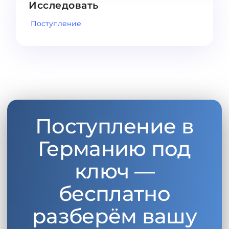
Исследовать
Беларусь
Наши студенты успешно поступают в
Поступление
Другая страна
КОНСУЛЬТАЦИЯ!
ЗАПИСАТЬСЯ НА КОНСУЛЬТАЦИЮ
Поступление в
Германию под
ключ —
бесплатно
разберём вашу