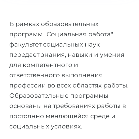
Города
ПОСТУПАЕМ НА...
ПРОФЕССИИ
В рамках образовательных
Медицина
Профессии
программ "Социальная работа"
Инженерия
Специальности
факультет социальных наук
Физика
Примеры вакансий
передает знания, навыки и умения
Менеджмент
для компетентного и
КАРЬЕРНОЕ ОРИЕНТИРОВАНИЕ
Другая специальность
ответственного выполнения
ПОСТУПАЕМ ИЗ...
Тест Голланда
профессии во всех областях работы.
Россия
Тест Карта Интересов
Образовательные программы
Украина
Тест RIASEC
основаны на требованиях работы в
Казахстан
Успех
на
постоянно меняющейся среде и
Азербайджан
социальных условиях.
100%
Армения