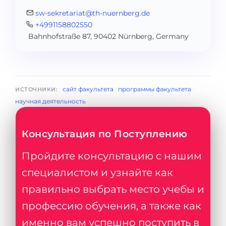
sw-sekretariat@th-nuernberg.de
+4991158802550
Bahnhofstraße 87, 90402 Nürnberg, Germany
сайт факультета
·
программы факультета
·
ИСТОЧНИКИ:
научная деятельность
Консультация по Поступлению
Пройдите консультацию с нашим
специалистом и узнайте как
правильно выбрать место учебы и
профессию обучения, а также как
именно вам успешно поступить в