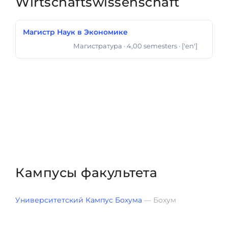
Wirtschaftswissenschaft
Магистр Наук в Экономике
Магистратура
· 4,00 semesters
· ['en']
Магистр Наук
Кампусы факультета
Университетский Кампус Бохума
— Бохум