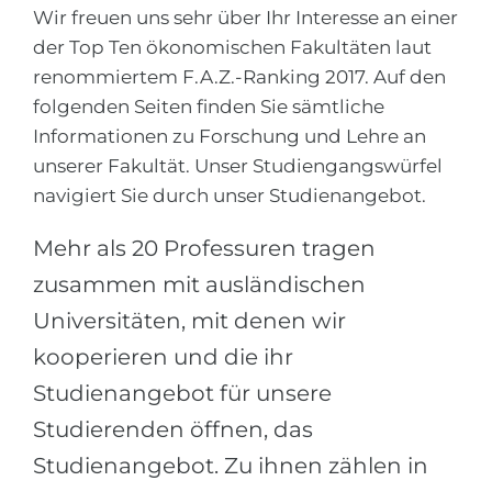
Города
Wir freuen uns sehr über Ihr Interesse an einer
ПОСТУПАЕМ НА...
der Top Ten ökonomischen Fakultäten laut
ПРОФЕССИИ
renommiertem F.A.Z.-Ranking 2017. Auf den
Медицина
Профессии
folgenden Seiten finden Sie sämtliche
Инженерия
Специальности
Informationen zu Forschung und Lehre an
Физика
unserer Fakultät. Unser Studiengangswürfel
Примеры вакансий
navigiert Sie durch unser Studienangebot.
Менеджмент
КАРЬЕРНОЕ ОРИЕНТИРОВАНИЕ
Другая специальность
Mehr als 20 Professuren tragen
zusammen mit ausländischen
ПОСТУПАЕМ ИЗ...
Тест Голланда
Universitäten, mit denen wir
Россия
Тест Карта Интересов
kooperieren und die ihr
Украина
Тест RIASEC
Studienangebot für unsere
Казахстан
Успех
на
Studierenden öffnen, das
Азербайджан
100%
Studienangebot. Zu ihnen zählen in
Армения