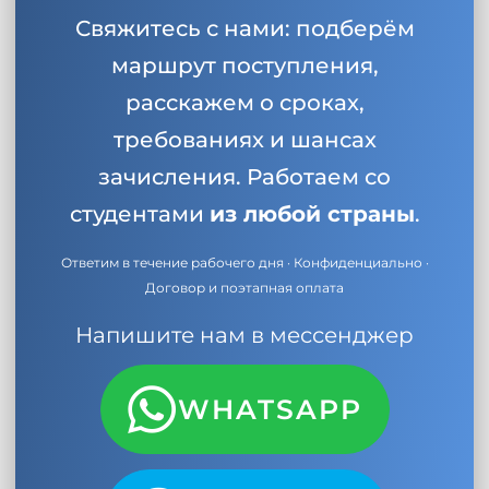
Свяжитесь с нами: подберём
маршрут поступления,
расскажем о сроках,
требованиях и шансах
зачисления. Работаем со
студентами
из любой страны
.
Ответим в течение рабочего дня · Конфиденциально ·
Договор и поэтапная оплата
Напишите нам в мессенджер
WHATSAPP