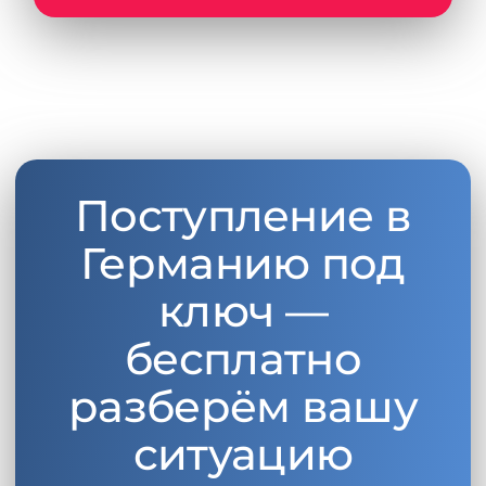
Поступление в
Германию под
ключ —
бесплатно
разберём вашу
ситуацию