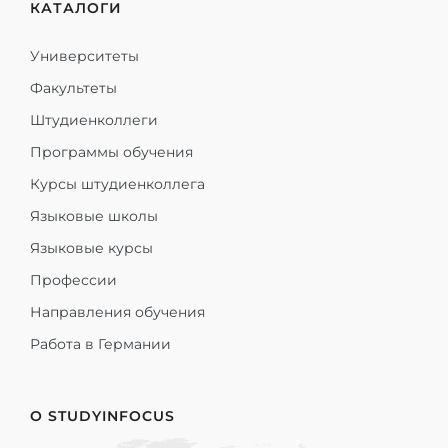
КАТАЛОГИ
Университеты
Факультеты
Штудиенколлеги
Программы обучения
Курсы штудиенколлега
Языковые школы
Языковые курсы
Профессии
Направления обучения
Работа в Германии
О STUDYINFOCUS