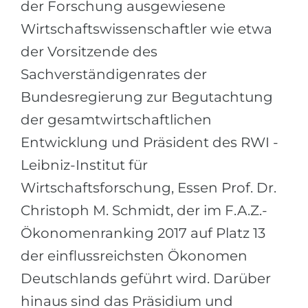
der Forschung ausgewiesene
Беларусь
Наши студенты успешно поступают в
Wirtschaftswissenschaftler wie etwa
Другая страна
der Vorsitzende des
КОНСУЛЬТАЦИЯ!
ЗАПИСАТЬСЯ НА КОНСУЛЬТАЦИЮ
Sachverständigenrates der
Bundesregierung zur Begutachtung
der gesamtwirtschaftlichen
Entwicklung und Präsident des RWI -
Leibniz-Institut für
Wirtschaftsforschung, Essen Prof. Dr.
Christoph M. Schmidt, der im F.A.Z.-
Ökonomenranking 2017 auf Platz 13
der einflussreichsten Ökonomen
Deutschlands geführt wird. Darüber
hinaus sind das Präsidium und