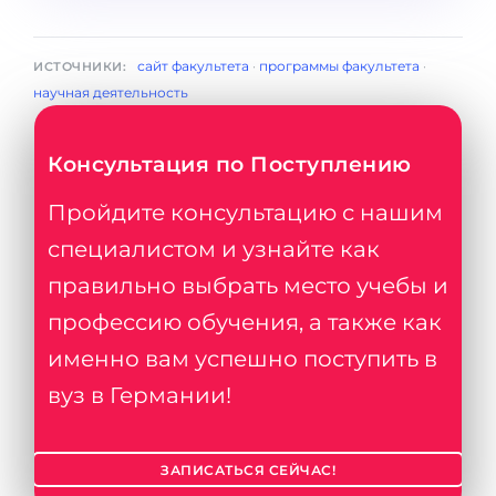
сайт факультета
·
программы факультета
·
ИСТОЧНИКИ:
научная деятельность
Консультация по Поступлению
Пройдите консультацию с нашим
специалистом и узнайте как
правильно выбрать место учебы и
профессию обучения, а также как
именно вам успешно поступить в
вуз в Германии!
ЗАПИСАТЬСЯ СЕЙЧАС!