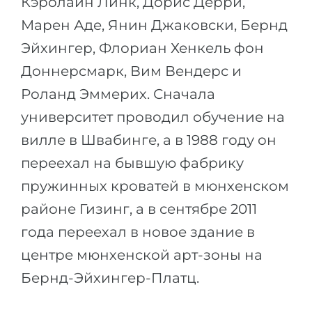
Кэролайн Линк, Дорис Дёрри,
Марен Аде, Янин Джаковски, Бернд
Эйхингер, Флориан Хенкель фон
Доннерсмарк, Вим Вендерс и
Роланд Эммерих. Сначала
университет проводил обучение на
вилле в Швабинге, а в 1988 году он
переехал на бывшую фабрику
пружинных кроватей в мюнхенском
районе Гизинг, а в сентябре 2011
года переехал в новое здание в
центре мюнхенской арт-зоны на
Бернд-Эйхингер-Платц.