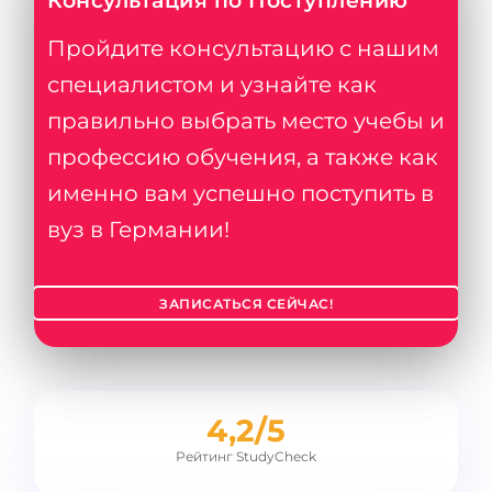
Консультация по Поступлению
Пройдите консультацию с нашим
специалистом и узнайте как
правильно выбрать место учебы и
профессию обучения, а также как
именно вам успешно поступить в
вуз в Германии!
ЗАПИСАТЬСЯ СЕЙЧАС!
4,2/5
Рейтинг StudyCheck