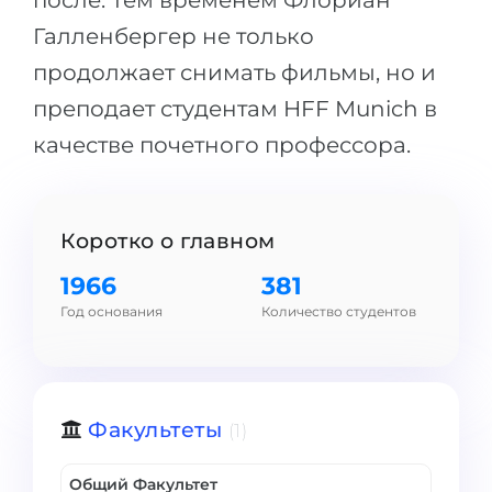
после. Тем временем Флориан
Беларусь
Галленбергер не только
Наши студенты успешно поступают в
Другая страна
продолжает снимать фильмы, но и
КОНСУЛЬТАЦИЯ!
преподает студентам HFF Munich в
ЗАПИСАТЬСЯ НА КОНСУЛЬТАЦИЮ
качестве почетного профессора.
Коротко о главном
1966
381
Год основания
Количество студентов
Факультеты
(1)
Общий Факультет