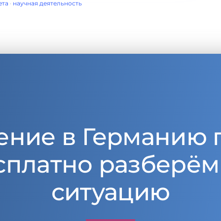
ета
·
научная деятельность
ение в Германию 
сплатно разберём
ситуацию