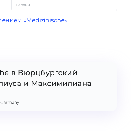
Берлин
лением «Medizinische»
che в Вюрцбургский
лиуса и Максимилиана
, Germany