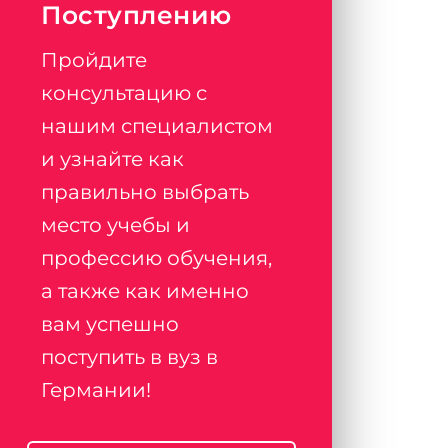
Поступлению
Пройдите
консультацию с
нашим специалистом
и узнайте как
правильно выбрать
место учебы и
профессию обучения,
а также как именно
вам успешно
поступить в вуз в
Германии!