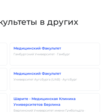
культеты в других
Медицинский Факультет
Гамбургский Университет · Гамбург
Медицинский Факультет
Университет Аугсбурга (UAB) · Аугсбург
Шарите - Медицинская Клиника
Университетов Берлина
Берлинский Университет имени Гумбольдта ·