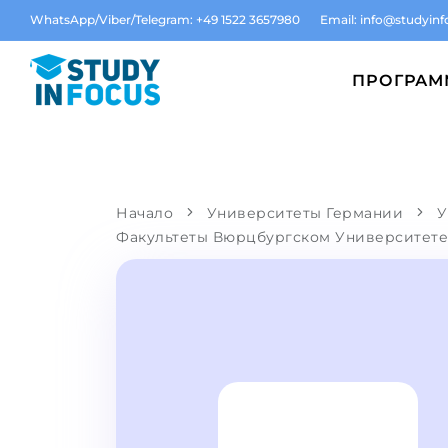
WhatsApp/Viber/Telegram: +49 1522 3657980
Email:
info@studyinf
ПРОГРА
Начало
Университеты Германии
У
Факультеты Вюрцбургском Университет