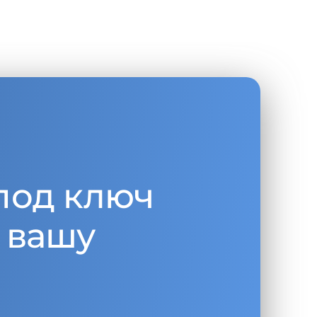
под ключ
 вашу