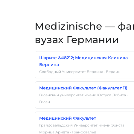
Medizinische — фа
вузах Германии
Шарите &#8212; Медицинская Клиника
Берлина
Свободный Университет Берлина · Берлин
Медицинский Факультет (Факультет 11)
Гисенский университет имени Юстуса Либиха ·
Гисен
Медицинский Факультет
Грайфсвальдский Университет имени Эрнста
Морица Арндта · Грайфсвальд