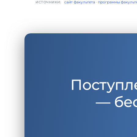
сайт факультета
·
программы факульт
ИСТОЧНИКИ:
Поступл
— бе