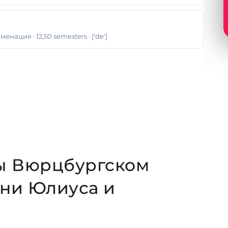
аменация
· 12,50 semesters
· ['de']
ты Вюрцбургском
ни Юлиуса и