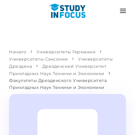
ПРОГРАММЫ
ВУЗЫ
ПОСТУПЛЕНИЕ
Университеты
СЦЕНАРИЙ
МЕТОДИКА
Начало
Университеты Германии
Университеты Саксонии
Бакалавриат и магистратура
Университеты
Поступить после школы
УСЛУГИ
Дрездена
Дрезденский Университет
Подготовительные курсы при вузе
Перевод из вуза
Прикладных Наук Техники и Экономики
Факультеты Дрезденского Университета
Пропедевтика
Магистратура в Германии
Прикладных Наук Техники и Экономики
Второе высшее
ЯЗЫКОВЫЕ ШКОЛЫ
Родителям
Языковые школы
С гарантией зачисления
Языковые курсы
ПОСТУПАЕМ В...
Онлайн уроки языка