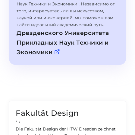
Города
Наук Техники и Экономики . Независимо от
того, интересуетесь ли вы искусством,
ПОСТУПАЕМ НА...
ПРОФЕССИИ
наукой или инженерией, мы поможем вам
Медицина
Профессии
найти идеальный академический путь.
Дрезденского Университета
Инженерия
Специальности
Прикладных Наук Техники и
Физика
Примеры вакансий
Экономики
Менеджмент
КАРЬЕРНОЕ ОРИЕНТИРОВАНИЕ
Другая специальность
ПОСТУПАЕМ ИЗ...
Тест Голланда
Россия
Тест Карта Интересов
Украина
Тест RIASEC
Казахстан
Успех
Fakultät Design
на
Азербайджан
100%
/ /
Die Fakultät Design der HTW Dresden zeichnet
Армения