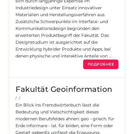
sich durch langjährige Expertise im
Беларусь
Industriedesign unter Einsatz innovativer
Наши студенты успешно поступают в
Materialien und Herstellungsverfahren aus.
Другая страна
Zusätzliche Schwerpunkte im Interface- und
КОНСУЛЬТАЦИЯ!
Kommunikationsdesign begründen den
ЗАПИСАТЬСЯ НА КОНСУЛЬТАЦИЮ
erweiterten Produktbegriff der Fakultät. Das
Designstudium ist ausgerichtet auf die
Entwicklung hybrider Produkte und Apps, bei
denen physische und interaktive Anteile von …
ПОДРОБНЕЕ
Fakultät Geoinformation
/ /
Ein Blick ins Fremdwörterbuch lässt die
Bedeutung und Vielschichtigkeit dieses
modernen Berufsfeldes ahnen: geo - griech. für
Erde informare - lat. für bilden, eine Form oder
Gestalt gebenEs umfasst die Erzeugung,