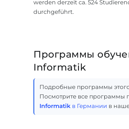
werden derzeit ca. 524 Studiere
durchgeführt.
Программы обучен
Informatik
Подробные программы этого 
Посмотрите все программы 
Informatik
в Германии
в наше