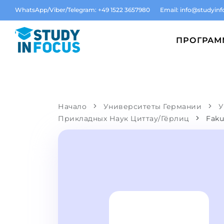
WhatsApp/Viber/Telegram: +49 1522 3657980
Email:
info@studyinf
ПРОГРА
Начало
Университеты Германии
У
Прикладных Наук Циттау/Гёрлиц
Faku