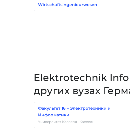
Wirtschaftsingenieurwesen
Elektrotechnik Inf
других вузах Гер
Факультет 16 – Электротехники и
Информатики
Университет Касселя · Кассель