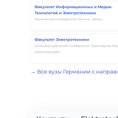
Факультет Информационных и Медиа-
Технологий и Электротехники
Технический Университет Кёльна · Кёльн
Факультет Электротехники
Шмалькальденский Университет Прикладных Наук
Шмалькальден
→ Все вузы Германии с направл