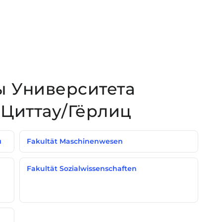
ы Университета
Циттау/Гёрлиц
и
Fakultät Maschinenwesen
Fakultät Sozialwissenschaften