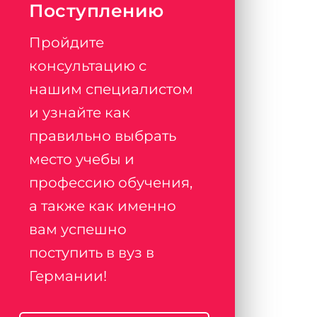
Поступлению
Пройдите
консультацию с
нашим специалистом
и узнайте как
правильно выбрать
место учебы и
профессию обучения,
а также как именно
вам успешно
поступить в вуз в
Германии!