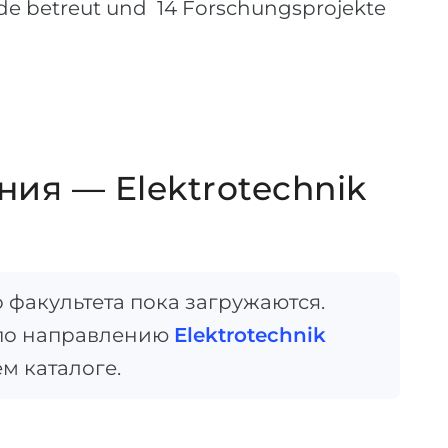
nde betreut und 14 Forschungsprojekte
ия — Elektrotechnik
факультета пока загружаются.
по направлению
Elektrotechnik
м каталоге.