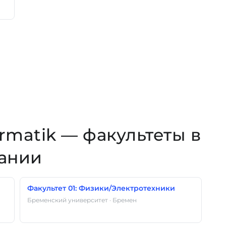
ormatik — факультеты в
мании
Факультет 01: Физики/Электротехники
Бременский университет · Бремен