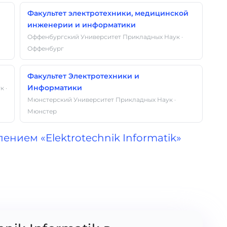
Факультет электротехники, медицинской
инженерии и информатики
Оффенбургский Университет Прикладных Наук ·
Оффенбург
Факультет Электротехники и
Информатики
 ·
Мюнстерский Университет Прикладных Наук ·
Мюнстер
ением «Elektrotechnik Informatik»