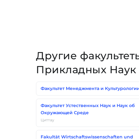
Другие факультет
Прикладных Наук 
Факультет Менеджмента и Культурологи
Факультет Устественных Наук и Наук об
Окружающей Среде
Циттау
Fakultät Wirtschaftswissenschaften und