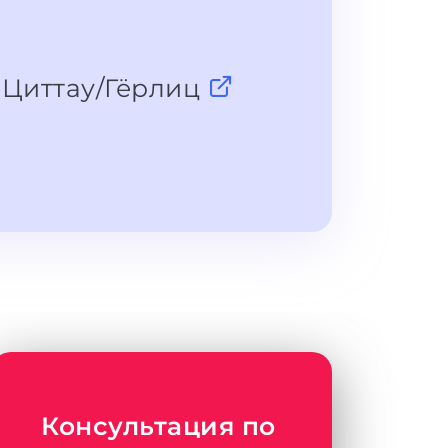
 Циттау/Гёрлиц
Консультация по