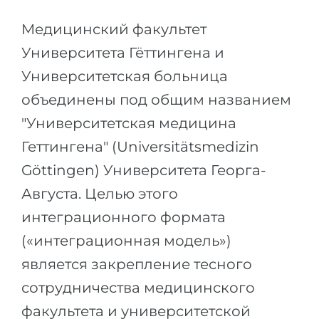
Города
Медицинский факультет
ПОСТУПАЕМ НА...
ПРОФЕССИИ
Университета Гёттингена и
Медицина
Профессии
Университетская больница
Инженерия
Специальности
объединены под общим названием
Физика
Примеры вакансий
"Университетская медицина
Менеджмент
Геттингена" (Universitätsmedizin
КАРЬЕРНОЕ ОРИЕНТИРОВАНИЕ
Другая специальность
Göttingen) Университета Георга-
ПОСТУПАЕМ ИЗ...
Тест Голланда
Августа. Целью этого
Россия
Тест Карта Интересов
интеграционного формата
Украина
Тест RIASEC
(«интеграционная модель»)
Казахстан
Успех
является закрепление тесного
на
сотрудничества медицинского
Азербайджан
100%
факультета и университетской
Армения