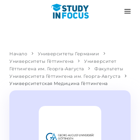
ПРОГРАММЫ
ВУЗЫ
ПОСТУПЛЕНИЕ
Университеты
СЦЕНАРИЙ
МЕТОДИКА
Начало
Университеты Германии
Университеты Гёттингена
Бакалавриат и магистратура
Университет
Поступить после школы
УСЛУГИ
Гёттингена им. Георга-Августа
Факультеты
Подготовительные курсы при вузе
Перевод из вуза
Университета Гёттингена им. Георга-Августа
Университетская Медицина Гёттингена
Пропедевтика
Магистратура в Германии
Второе высшее
ЯЗЫКОВЫЕ ШКОЛЫ
Родителям
Языковые школы
С гарантией зачисления
Языковые курсы
ПОСТУПАЕМ В...
Онлайн уроки языка