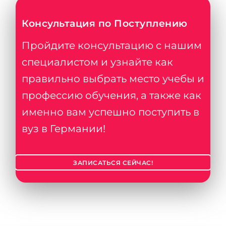
Консультация по Поступлению
Пройдите консультацию с нашим
специалистом и узнайте как
правильно выбрать место учебы и
профессию обучения, а также как
именно вам успешно поступить в
вуз в Германии!
ЗАПИСАТЬСЯ СЕЙЧАС!