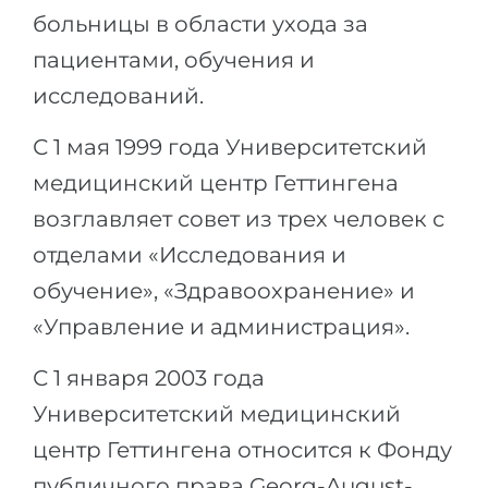
больницы в области ухода за
Беларусь
Наши студенты успешно поступают в
пациентами, обучения и
Другая страна
КОНСУЛЬТАЦИЯ!
исследований.
ЗАПИСАТЬСЯ НА КОНСУЛЬТАЦИЮ
С 1 мая 1999 года Университетский
медицинский центр Геттингена
возглавляет совет из трех человек с
отделами «Исследования и
обучение», «Здравоохранение» и
«Управление и администрация».
С 1 января 2003 года
Университетский медицинский
центр Геттингена относится к Фонду
публичного права Georg-August-