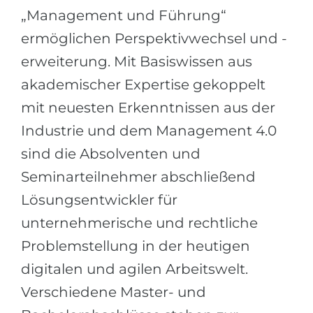
„Management und Führung“
Беларусь
Наши студенты успешно поступают в
ermöglichen Perspektivwechsel und -
Другая страна
КОНСУЛЬТАЦИЯ!
erweiterung. Mit Basiswissen aus
ЗАПИСАТЬСЯ НА КОНСУЛЬТАЦИЮ
akademischer Expertise gekoppelt
mit neuesten Erkenntnissen aus der
Industrie und dem Management 4.0
sind die Absolventen und
Seminarteilnehmer abschließend
Lösungsentwickler für
unternehmerische und rechtliche
Problemstellung in der heutigen
digitalen und agilen Arbeitswelt.
Verschiedene Master- und