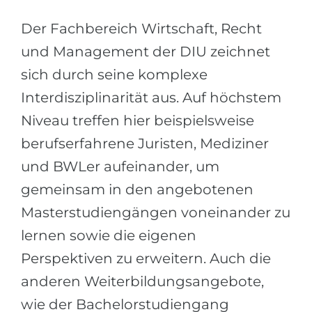
Города
Der Fachbereich Wirtschaft, Recht
ПОСТУПАЕМ НА...
ПРОФЕССИИ
und Management der DIU zeichnet
Медицина
Профессии
sich durch seine komplexe
Инженерия
Специальности
Interdisziplinarität aus. Auf höchstem
Физика
Примеры вакансий
Niveau treffen hier beispielsweise
Менеджмент
berufserfahrene Juristen, Mediziner
КАРЬЕРНОЕ ОРИЕНТИРОВАНИЕ
Другая специальность
und BWLer aufeinander, um
ПОСТУПАЕМ ИЗ...
Тест Голланда
gemeinsam in den angebotenen
Россия
Тест Карта Интересов
Masterstudiengängen voneinander zu
Украина
Тест RIASEC
lernen sowie die eigenen
Казахстан
Успех
Perspektiven zu erweitern. Auch die
на
anderen Weiterbildungsangebote,
Азербайджан
100%
wie der Bachelorstudiengang
Армения