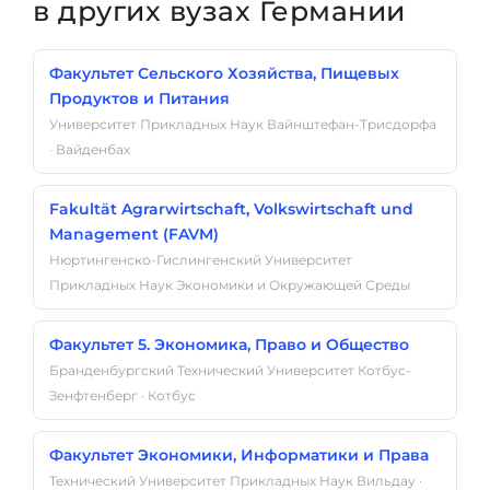
в других вузах Германии
Факультет Сельского Хозяйства, Пищевых
Продуктов и Питания
Университет Прикладных Наук Вайнштефан-Трисдорфа
· Вайденбах
Fakultät Agrarwirtschaft, Volkswirtschaft und
Management (FAVM)
Нюртингенско-Гислингенский Университет
Прикладных Наук Экономики и Окружающей Среды
Факультет 5. Экономика, Право и Общество
Бранденбургский Технический Университет Котбус-
Зенфтенберг · Котбус
Факультет Экономики, Информатики и Права
Технический Университет Прикладных Наук Вильдау ·