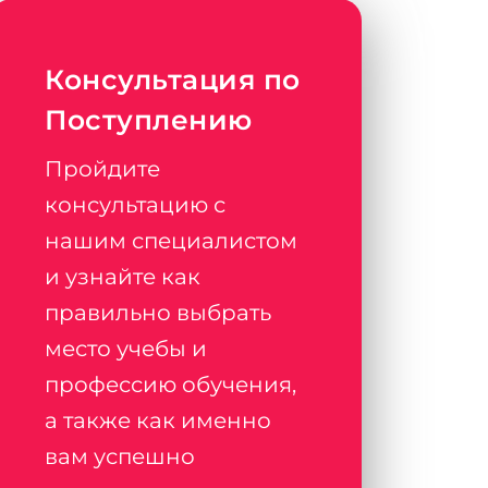
Консультация по
Поступлению
Пройдите
консультацию с
нашим специалистом
и узнайте как
правильно выбрать
место учебы и
профессию обучения,
а также как именно
вам успешно