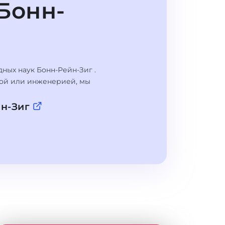
Бонн-
ных наук Бонн-Рейн-Зиг .
укой или инженерией, мы
йн-Зиг