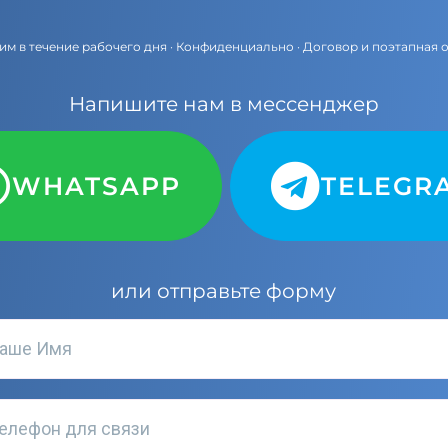
им в течение рабочего дня · Конфиденциально · Договор и поэтапная 
Напишите нам в мессенджер
WHATSAPP
TELEGR
или отправьте форму