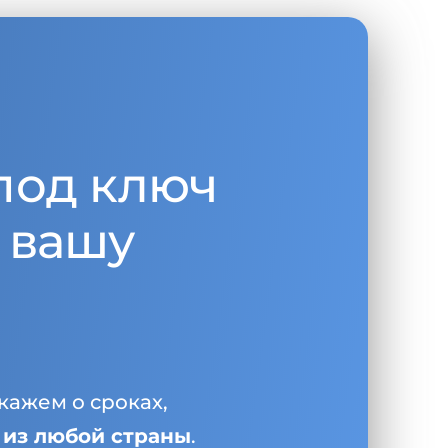
под ключ
 вашу
кажем о сроках,
и
из любой страны
.