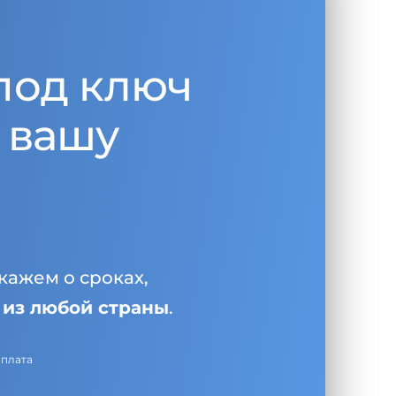
под ключ
 вашу
кажем о сроках,
и
из любой страны
.
оплата