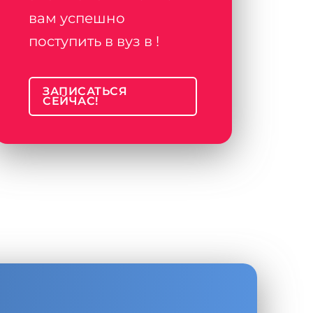
вам успешно
поступить в вуз в !
ЗАПИСАТЬСЯ
СЕЙЧАС!