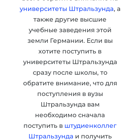
Города
университеты Штральзунда
, а
ПОСТУПАЕМ НА...
ПРОФЕССИИ
также другие высшие
Медицина
Профессии
учебные заведения этой
Инженерия
Специальности
земли Германии. Если вы
Физика
Примеры вакансий
хотите поступить в
Менеджмент
университеты Штральзунда
КАРЬЕРНОЕ ОРИЕНТИРОВАНИЕ
Другая специальность
сразу после школы, то
ПОСТУПАЕМ ИЗ...
Тест Голланда
обратите внимание, что для
Россия
поступления в вузы
Тест Карта Интересов
Украина
Штральзунда вам
Тест RIASEC
необходимо сначала
Казахстан
Успех
на
поступить в
штудиенколлег
Азербайджан
100%
Штральзунда
и получить
Армения