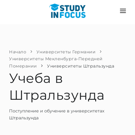
ПРОГРАММЫ
ВУЗЫ
ПОСТУПЛЕНИЕ
Университеты
СЦЕНАРИЙ
МЕТОДИКА
Начало
Университеты Германии
Университеты Мекленбурга-Передней
Бакалавриат и магистратура
Поступить после школы
УСЛУГИ
Померании
Университеты Штральзунда
Подготовительные курсы при вузе
Перевод из вуза
Учеба в
Пропедевтика
Магистратура в Германии
Штральзунда
Второе высшее
ЯЗЫКОВЫЕ ШКОЛЫ
Родителям
Языковые школы
Поступление и обучение в университетах
С гарантией зачисления
Языковые курсы
Штральзунда
ПОСТУПАЕМ В...
Онлайн уроки языка