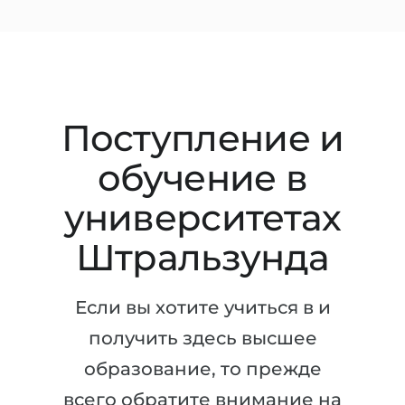
Штудиенколлег
Языковая виза
Бакалавриат
ШТУДИЕНКОЛЛЕГ
Магистратура
Штудиенколлеги
Второе Высшее
Курсы штудиенколлег
Поступление и
ПОСТУПАЕМ ПОСЛЕ...
Freshman / Foundation
обучение в
Школы 11 классов
Подготовка к вузу
университетах
Школы 12 классов (NIS)
Подготовка к штудиенколлег
Колледжа
Штральзунда
Специальные курсы
IB-Diploma
Математика
Если вы хотите учиться в и
1 курса
Портфолио
получить здесь высшее
2-3 курса
ГЕОГРАФИЯ
образование, то прежде
Бакалавриата
Земли
всего обратите внимание на
Магистратуры