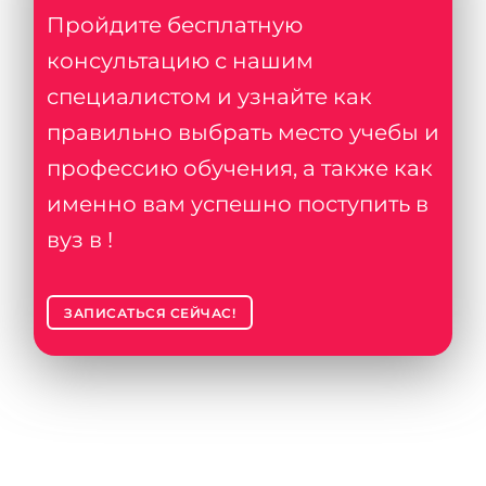
Пройдите бесплатную
консультацию с нашим
специалистом и узнайте как
правильно выбрать место учебы и
профессию обучения, а также как
именно вам успешно поступить в
вуз в !
ЗАПИСАТЬСЯ СЕЙЧАС!