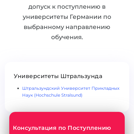
допуск к поступлению в
Беларусь
Наши студенты успешно поступают в
университеты Германии по
Другая страна
КОНСУЛЬТАЦИЯ!
выбранному направлению
ЗАПИСАТЬСЯ НА КОНСУЛЬТАЦИЮ
обучения.
Университеты Штральзунда
Штральзундский Университет Прикладных
Наук (Hochschule Stralsund)
Консультация по Поступлению