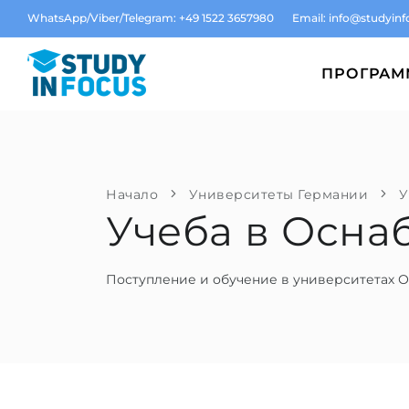
WhatsApp/Viber/Telegram: +49 1522 3657980
Email:
info@studyinf
ПРОГРА
Начало
Университеты Германии
У
Учеба в Осна
Поступление и обучение в университетах 