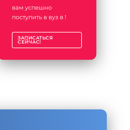
вам успешно
поступить в вуз в !
ЗАПИСАТЬСЯ
СЕЙЧАС!