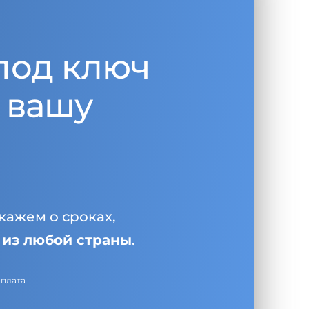
под ключ
 вашу
кажем о сроках,
и
из любой страны
.
оплата