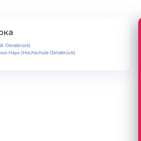
юка
ät Osnabrück)
х Наук (Hochschule Osnabrück)