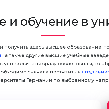
 и обучение в ун
в и получить здесь высшее образование, т
ы
, а также другие высшие учебные завед
 в университеты сразу после школы, то об
еобходимо сначала поступить в
штудиенк
верситеты Германии по выбранному напр