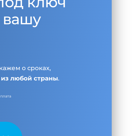
под ключ
 вашу
кажем о сроках,
и
из любой страны
.
оплата