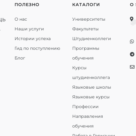
ПОЛЕЗНО
КАТАЛОГИ
О
щь
О нас
Университеты
ь
Наши услуги
Факультеты
Истории успеха
Штудиенколлеги
Гид по поступлению
Программы
Блог
обучения
Курсы
штудиенколлега
Языковые школы
Языковые курсы
Профессии
Направления
обучения
Работа в Германии