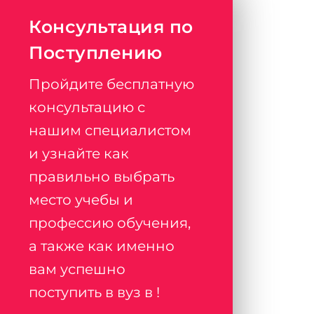
Консультация по
Поступлению
Пройдите бесплатную
консультацию с
нашим специалистом
и узнайте как
правильно выбрать
место учебы и
профессию обучения,
а также как именно
вам успешно
поступить в вуз в !