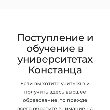
Штудиенколлег
Языковая виза
Бакалавриат
ШТУДИЕНКОЛЛЕГ
Магистратура
Штудиенколлеги
Второе Высшее
Курсы штудиенколлег
Поступление и
ПОСТУПАЕМ ПОСЛЕ...
Freshman / Foundation
обучение в
Школы 11 классов
Подготовка к вузу
университетах
Школы 12 классов (NIS)
Подготовка к штудиенколлег
Колледжа
Констанца
Специальные курсы
IB-Diploma
Математика
Если вы хотите учиться в и
1 курса
Портфолио
получить здесь высшее
2-3 курса
ГЕОГРАФИЯ
образование, то прежде
Бакалавриата
Земли
всего обратите внимание на
Магистратуры