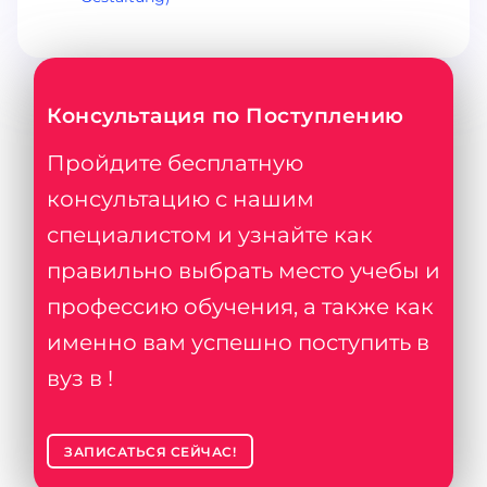
Консультация по Поступлению
Пройдите бесплатную
консультацию с нашим
специалистом и узнайте как
правильно выбрать место учебы и
профессию обучения, а также как
именно вам успешно поступить в
вуз в !
ЗАПИСАТЬСЯ СЕЙЧАС!