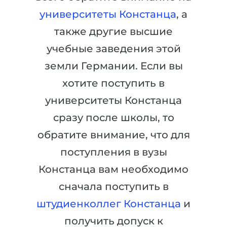
Города
университеты Констанца
, а
ПОСТУПАЕМ НА...
ПРОФЕССИИ
также другие высшие
Медицина
Профессии
учебные заведения этой
Инженерия
Специальности
земли Германии. Если вы
Физика
Примеры вакансий
хотите поступить в
Менеджмент
университеты Констанца
КАРЬЕРНОЕ ОРИЕНТИРОВАНИЕ
Другая специальность
сразу после школы, то
ПОСТУПАЕМ ИЗ...
Тест Голланда
обратите внимание, что для
Россия
поступления в вузы
Тест Карта Интересов
Украина
Констанца вам необходимо
Тест RIASEC
сначала поступить в
Казахстан
Успех
на
штудиенколлег Констанца
и
Азербайджан
100%
получить допуск к
Армения