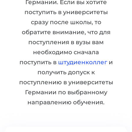
Германии. Если вы хотите
Города
ПОСТУПАЕМ НА...
поступить в университеты
ПРОФЕССИИ
сразу после школы, то
Медицина
Профессии
обратите внимание, что для
Инженерия
Специальности
поступления в вузы вам
Физика
Примеры вакансий
необходимо сначала
Менеджмент
поступить в
штудиенколлег
и
КАРЬЕРНОЕ ОРИЕНТИРОВАНИЕ
Другая специальность
получить допуск к
ПОСТУПАЕМ ИЗ...
Тест Голланда
поступлению в университеты
Россия
Тест Карта Интересов
Германии по выбранному
Украина
Тест RIASEC
направлению обучения.
Казахстан
Успех
на
Азербайджан
100%
Армения