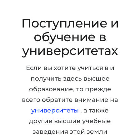
Штудиенколлег
Языковая виза
Бакалавриат
ШТУДИЕНКОЛЛЕГ
Поступление и
Магистратура
Штудиенколлеги
обучение в
Второе Высшее
Курсы штудиенколлег
университетах
ПОСТУПАЕМ ПОСЛЕ...
Freshman / Foundation
Школы 11 классов
Подготовка к вузу
Если вы хотите учиться в и
Школы 12 классов (NIS)
Подготовка к штудиенколлег
получить здесь высшее
Колледжа
Специальные курсы
образование, то прежде
IB-Diploma
Математика
всего обратите внимание на
1 курса
Портфолио
университеты
, а также
2-3 курса
ГЕОГРАФИЯ
другие высшие учебные
Бакалавриата
Земли
заведения этой земли
Магистратуры