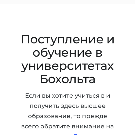
Штудиенколлег
Языковая виза
Бакалавриат
ШТУДИЕНКОЛЛЕГ
Магистратура
Штудиенколлеги
Поступление и
Второе Высшее
Курсы штудиенколлег
ПОСТУПАЕМ ПОСЛЕ...
обучение в
Freshman / Foundation
Школы 11 классов
Подготовка к вузу
университетах
Школы 12 классов (NIS)
Подготовка к штудиенколлег
Бохольта
Колледжа
Специальные курсы
IB-Diploma
Математика
Если вы хотите учиться в и
1 курса
Портфолио
получить здесь высшее
2-3 курса
ГЕОГРАФИЯ
образование, то прежде
Бакалавриата
всего обратите внимание на
Земли
Магистратуры