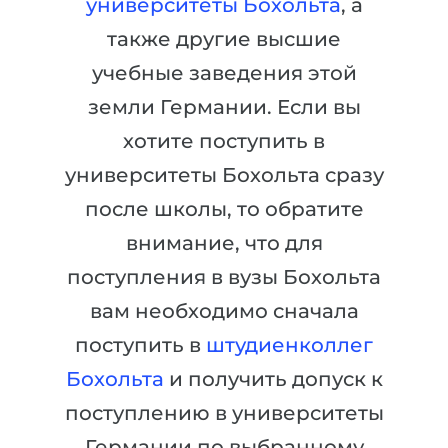
университеты Бохольта
, а
Города
также другие высшие
ПОСТУПАЕМ НА...
ПРОФЕССИИ
учебные заведения этой
Медицина
Профессии
земли Германии. Если вы
Инженерия
Специальности
хотите поступить в
Физика
Примеры вакансий
университеты Бохольта сразу
Менеджмент
после школы, то обратите
КАРЬЕРНОЕ ОРИЕНТИРОВАНИЕ
Другая специальность
внимание, что для
ПОСТУПАЕМ ИЗ...
Тест Голланда
поступления в вузы Бохольта
Россия
Тест Карта Интересов
вам необходимо сначала
Украина
Тест RIASEC
поступить в
штудиенколлег
Казахстан
Успех
на
Бохольта
и получить допуск к
Азербайджан
100%
поступлению в университеты
Армения
Германии по выбранному