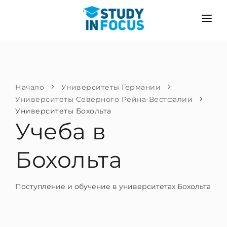
ПРОГРАММЫ
ВУЗЫ
ПОСТУПЛЕНИЕ
Университеты
СЦЕНАРИЙ
МЕТОДИКА
Начало
Университеты Германии
Университеты Северного Рейна-Вестфалии
Бакалавриат и магистратура
Поступить после школы
УСЛУГИ
Университеты Бохольта
Подготовительные курсы при вузе
Перевод из вуза
Учеба в
Пропедевтика
Магистратура в Германии
Бохольта
Второе высшее
ЯЗЫКОВЫЕ ШКОЛЫ
Родителям
Языковые школы
Поступление и обучение в университетах Бохольта
С гарантией зачисления
Языковые курсы
ПОСТУПАЕМ В...
Онлайн уроки языка