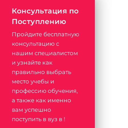
Консультация по
Поступлению
Пройдите бесплатную
консультацию с
нашим специалистом
и узнайте как
правильно выбрать
место учебы и
профессию обучения,
а также как именно
вам успешно
поступить в вуз в !