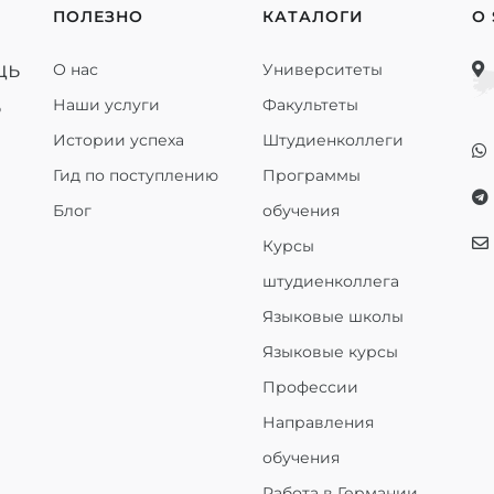
ПОЛЕЗНО
КАТАЛОГИ
О
щь
О нас
Университеты
ь
Наши услуги
Факультеты
Истории успеха
Штудиенколлеги
Гид по поступлению
Программы
Блог
обучения
Курсы
штудиенколлега
Языковые школы
Языковые курсы
Профессии
Направления
обучения
Работа в Германии