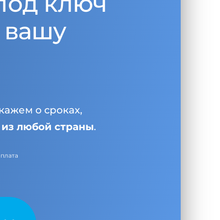
под ключ
 вашу
кажем о сроках,
и
из любой страны
.
оплата