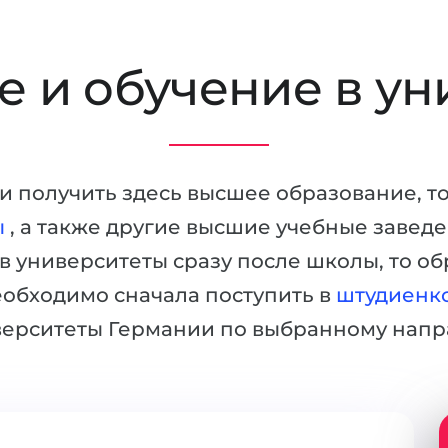
 и обучение в ун
в и получить здесь высшее образование, т
ы
, а также другие высшие учебные завед
 в университеты сразу после школы, то об
еобходимо сначала поступить в
штудиенк
верситеты Германии по выбранному напр