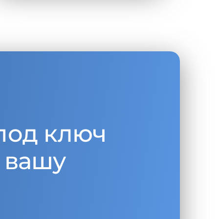
под ключ
 вашу