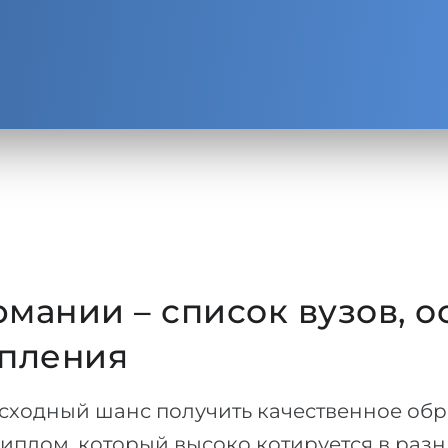
мании – список вузов, 
упления
сходный шанс получить качественное обр
диплом, который высоко котируется в разн