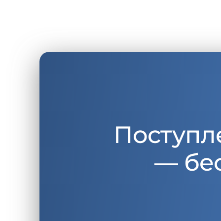
Поступл
— бе