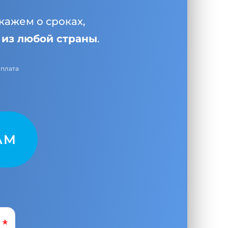
кажем о сроках,
и
из любой страны
.
оплата
AM