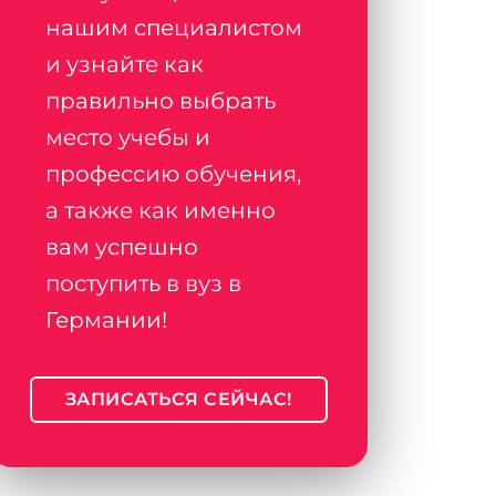
нашим специалистом
и узнайте как
правильно выбрать
место учебы и
профессию обучения,
а также как именно
вам успешно
поступить в вуз в
Германии!
ЗАПИСАТЬСЯ СЕЙЧАС!